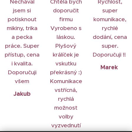
Nechával
Chtěla bych
Rychlost,
jsem si
doporučit
super
potisknout
firmu
komunikace,
mikiny, trika
Vyrobeno s
rychlé
a pecka
láskou.
dodání, cena
práce. Super
Plyšový
super.
přístup, cena
králíček je
Doporučuji !!
i kvalita.
vskutku
Marek
Doporučuji
překrásný :)
všem
Komunikace
vstřícná,
Jakub
rychlá
možnost
volby
vyzvednutí