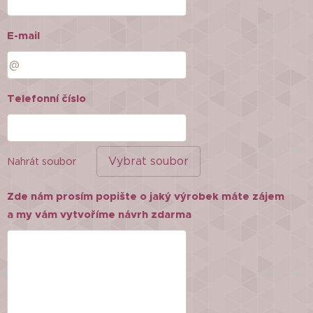
E-mail
Telefonní číslo
Vybrat soubor
Nahrát soubor
Zde nám prosím popište o jaký výrobek máte zájem
a my vám vytvoříme návrh zdarma