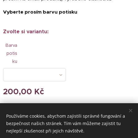
Vyberte prosím barvu potisku
Zvolte si variantu:
Barva
potis
ku
200,00
Kč
Používáme cookies, abychom zajistili správné fungování a
© 2024 Všechna práva vyhrazena
bezpečnost našich stránek. Tím vám můžeme zajistit tu
nejlepší zkušenost při jejich návštěvě.
Vytvořeno službou
Webnode
Cookies