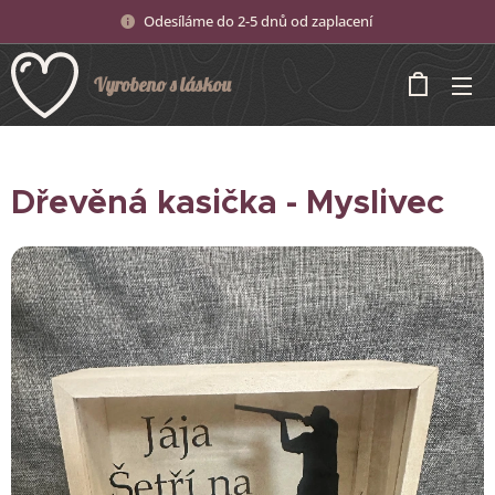
Odesíláme do 2-5 dnů od zaplacení
Vyrobeno s láskou
Dřevěná kasička - Myslivec