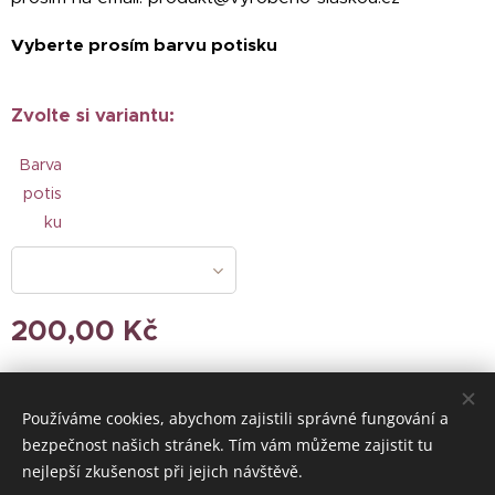
Vyberte prosím barvu potisku
Zvolte si variantu:
Barva
potis
ku
200,00
Kč
Používáme cookies, abychom zajistili správné fungování a
© 2024 Všechna práva vyhrazena
bezpečnost našich stránek. Tím vám můžeme zajistit tu
nejlepší zkušenost při jejich návštěvě.
Vytvořeno službou
Webnode
Cookies