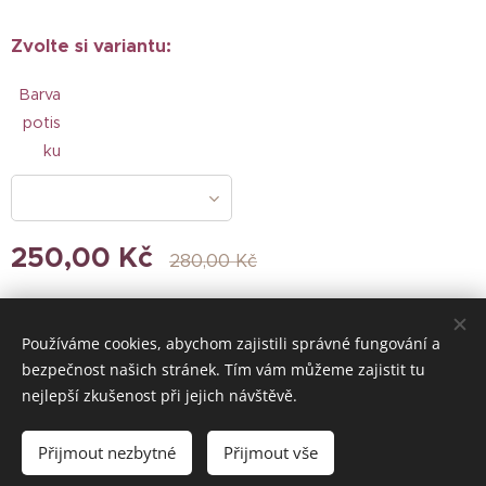
Zvolte si variantu:
Barva
potis
ku
250,00
Kč
280,00
Kč
Používáme cookies, abychom zajistili správné fungování a
© 2024 Všechna práva vyhrazena
bezpečnost našich stránek. Tím vám můžeme zajistit tu
nejlepší zkušenost při jejich návštěvě.
Vytvořeno službou
Webnode
Cookies
Přijmout nezbytné
Přijmout vše