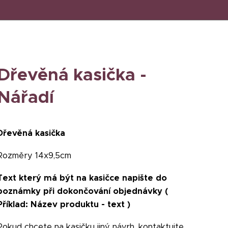
Dřevěná kasička -
Nářadí
Dřevěná kasička
Rozměry 14x9,5cm
Text který má být na kasičce napište do
poznámky při dokončování objednávky (
Příklad: Název produktu - text )
Pokud chcete na kasičku jiný návrh, kontaktujte