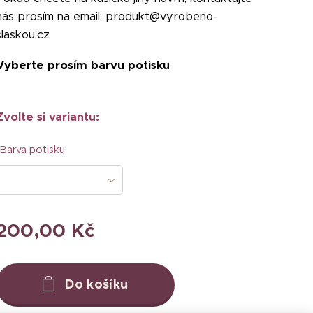
nás prosím na email: produkt@vyrobeno-
slaskou.cz
Vyberte prosím barvu potisku
Zvolte si variantu:
Barva potisku
200,00
Kč
Do košíku