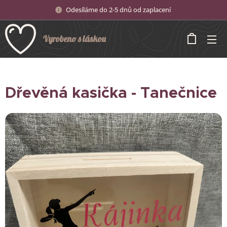
Odesíláme do 2-5 dnů od zaplacení
Vyrobeno s láskou
Dřevěná kasička - Tanečnice