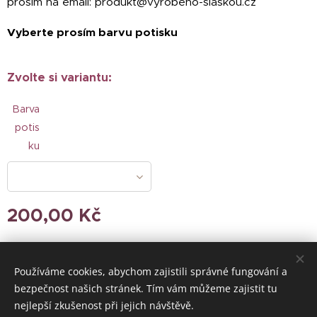
prosím na email: produkt@vyrobeno-slaskou.cz
Vyberte prosím barvu potisku
Zvolte si variantu:
Barva
potis
ku
200,00
Kč
Používáme cookies, abychom zajistili správné fungování a
© 2024 Všechna práva vyhrazena
bezpečnost našich stránek. Tím vám můžeme zajistit tu
nejlepší zkušenost při jejich návštěvě.
Vytvořeno službou
Webnode
Cookies