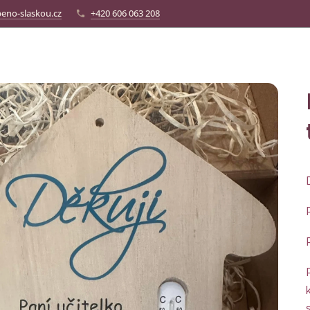
eno-slaskou.cz
+420 606 063 208