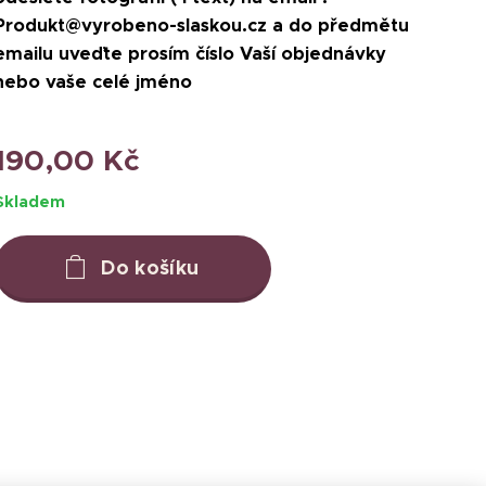
Produkt@vyrobeno-slaskou.cz a do předmětu
emailu uveďte prosím číslo Vaší objednávky
nebo vaše celé jméno
190,00
Kč
Skladem
Do košíku