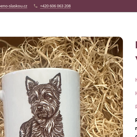
eno-slaskou.cz
+420 606 063 208