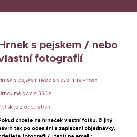
Hrnek s pejskem / nebo
vlastní fotografií
Hrnek s pejskem nebo s vlastním návrhem
Hrnek má objem 330ml
Potisk je z obou stran
Pokud chcete na hrneček vlastní fotku, či jiný
návrh tak po odeslání a zaplacení objednávky,
odešlete fotografii ( i text) na email :