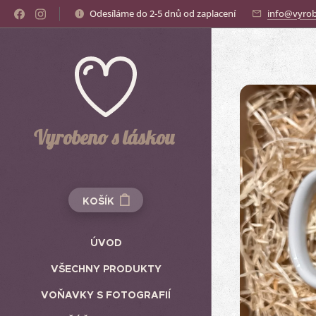
Odesíláme do 2-5 dnů od zaplacení
info@vyrob
Vyrobeno s láskou
KOŠÍK
ÚVOD
VŠECHNY PRODUKTY
VOŇAVKY S FOTOGRAFIÍ