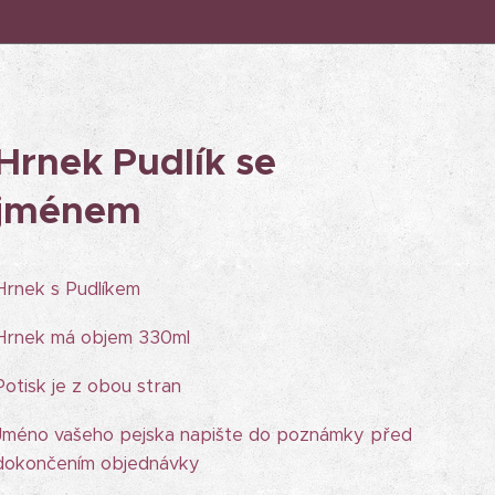
Hrnek Pudlík se
jménem
Hrnek s Pudlíkem
Hrnek má objem 330ml
Potisk je z obou stran
Jméno vašeho pejska napište do poznámky před
dokončením objednávky