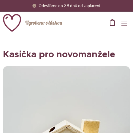
Odesíláme do 2-5 dnů od zaplacení
Vyrobeno s láskou
Kasička pro novomanžele