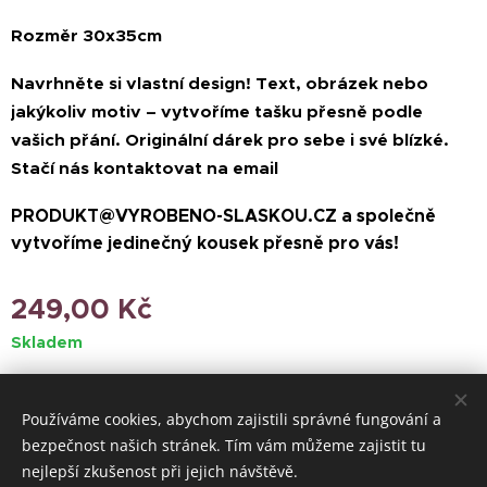
Rozměr 30x35cm
Navrhněte si vlastní design! Text, obrázek nebo
jakýkoliv motiv – vytvoříme tašku přesně podle
vašich přání. Originální dárek pro sebe i své blízké.
Stačí nás kontaktovat na email
PRODUKT@VYROBENO-SLASKOU.CZ a společně
vytvoříme jedinečný kousek přesně pro vás!
249,00
Kč
Skladem
Používáme cookies, abychom zajistili správné fungování a
© 2024 Všechna práva vyhrazena
bezpečnost našich stránek. Tím vám můžeme zajistit tu
nejlepší zkušenost při jejich návštěvě.
Vytvořeno službou
Webnode
Cookies