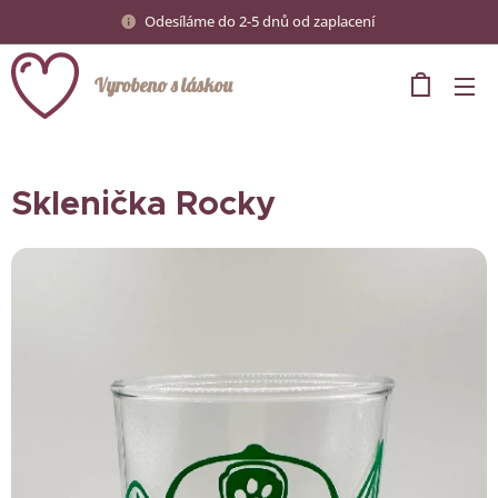
Odesíláme do 2-5 dnů od zaplacení
Vyrobeno s láskou
Sklenička Rocky