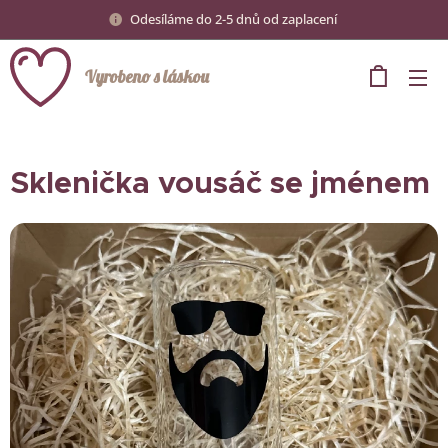
Odesíláme do 2-5 dnů od zaplacení
Vyrobeno s láskou
Sklenička vousáč se jménem